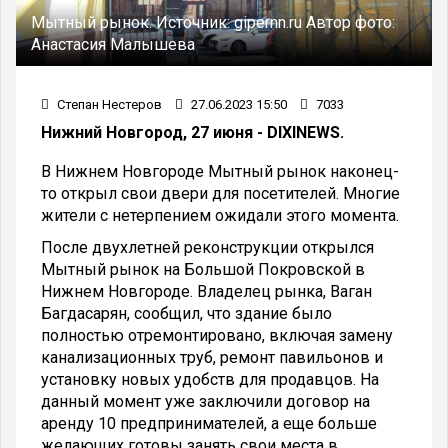
Мытный рынок.
Источник:
gipernn.ru
Автор фото:
Анастасия Малышева
Степан Нестеров
27.06.2023 15:50
7033
Нижний Новгород, 27 июня - DIXINEWS.
В Нижнем Новгороде Мытный рынок наконец-
то открыл свои двери для посетителей. Многие
жители с нетерпением ожидали этого момента.
После двухлетней реконструкции открылся
Мытный рынок на Большой Покровской в
Нижнем Новгороде. Владелец рынка, Ваган
Багдасарян, сообщил, что здание было
полностью отремонтировано, включая замену
канализационных труб, ремонт павильонов и
установку новых удобств для продавцов. На
данный момент уже заключили договор на
аренду 10 предпринимателей, а еще больше
желающих готовы занять свои места в