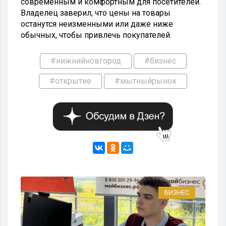
современным и комфортным для посетителей.
Владелец заверил, что цены на товары
останутся неизменными или даже ниже
обычных, чтобы привлечь покупателей.
#нижнийновгород
#бизнес
#открытие
#мытныйрынок
ЕС
БИЗНЕС