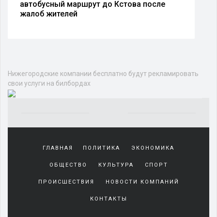
автобусный маршрут до Кстова после
жалоб жителей
Нижегородские компании бесплатно будут рекламировать
свои услуги на билбордах
Yakından
tanıdığı
ГЛАВНАЯ
ПОЛИТИКА
ЭКОНОМИКА
sürekli
beraber
ОБЩЕСТВО
КУЛЬТУРА
СПОРТ
zaman
geçirerek
ПРОИСШЕСТВИЯ
НОВОСТИ КОМПАНИЙ
günlerini
КОНТАКТЫ
harcadığı
porno