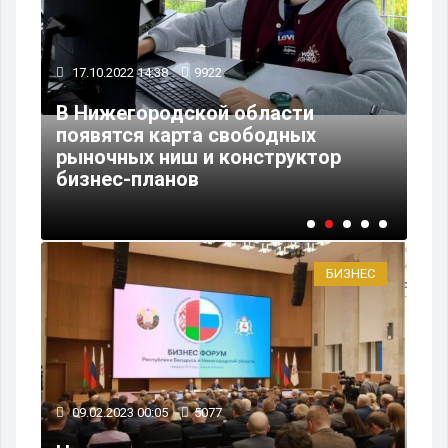
17.10.2022 14:38
9922
14
В Нижегородской области
на
появятся карта свободных
Ни
из
рыночных ниш и конструктор
бе
бизнес-планов
св
БИЗНЕС
09.02.2023 00:05
5077