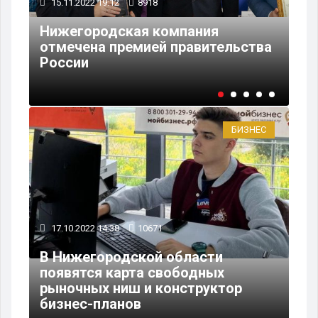
18.10.2022 16:07
10198
ия
В Нижегородской области начн
ительства
вылавливать раков в
промышленных масштабах
БИЗНЕС
17.10.2022 14:38
10671
В Нижегородской области
появятся карта свободных
рыночных ниш и конструктор
бизнес-планов