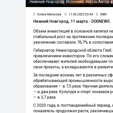
Нижний Новгород.
Источник:
nobl.ru
Автор 
Елена Малкова
11.03.2025 20:44
3881
Нижний Новгород, 11 марта - DIXINEWS.
Объём инвестиций в основной капитал н
стабильный рост на протяжении последни
увеличение составило 76,7% в сопостави
Губернатор Нижегородской области Глеб Н
привлечением инвесторов. По его словам,
обеспечивает жителей необходимыми тов
свои проекты, а вкладываются в развити
За последние восемь лет в различных сф
обрабатывающей промышленности выросли 
образования — в 7,5 раза. Научная деятел
— в два раза. Культура и спорт показали 
— в 3,7 раза.
С 2020 года, в постпандемийный период, 
показатель продолжил расти, увеличивши