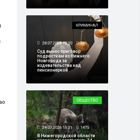
и
КРИМИНАЛ
м
28.07.2026 15:30
741
Суд вынес приговор
подросткам из Нижнего
Новгорода за
издевательства над
пенсионеркой
ОБЩЕСТВО
тво
24.07.2026 15:31
1475
В Нижегородской области