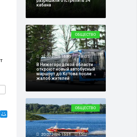
разрешили отстрелить 34
кабана
ОБЩЕСТВО
22.07.2026 15:30
18935
т
В Нижегородской области
откроют новый автобусный
маршрут до Кстова после
жалоб жителей
ОБЩЕСТВО
20.07.2026 15:31
1502