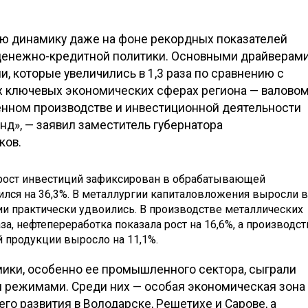
ую динамику даже на фоне рекордных показателей
 денежно-кредитной политики. Основными драйверам
, которые увеличились в 1,3 раза по сравнению с
ех ключевых экономических сферах региона — валово
нном производстве и инвестиционной деятельности
д», — заявил заместитель губернатора
ков.
 рост инвестиций зафиксирован в обрабатывающей
лся на 36,3%. В металлургии капиталовложения выросли в
нии практически удвоились. В производстве металлических
за, нефтепереработка показала рост на 16,6%, а производс
 продукции выросло на 11,1%.
мики, особенно ее промышленного сектора, сыграли
 режимами. Среди них — особая экономическая зона
го развития в Володарске, Решетихе и Сарове, а