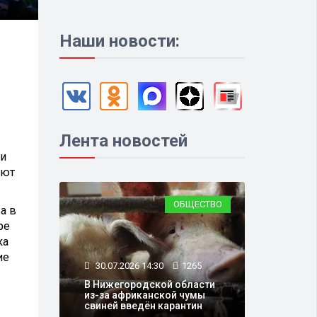
Наши новости:
Лента новостей
 и
уют
ОБЩЕСТВО
а в
ре
ка
ие
30.07.2026 14:30
1265
В Нижегородской области
из-за африканской чумы
свиней введён карантин