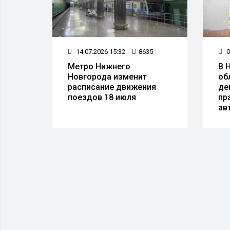
35
14.07.2026 15:32
8635
0
Метро Нижнего
В 
овый
Новгорода изменит
об
т до
расписание движения
де
поездов 18 июля
пр
ав