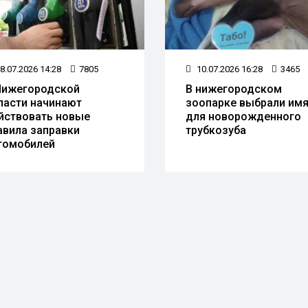
8.07.2026 14:28
7805
10.07.2026 16:28
3465
Нижегородской
В нижегородском
ласти начинают
зоопарке выбрали им
йствовать новые
для новорожденного
авила заправки
трубкозуба
томобилей