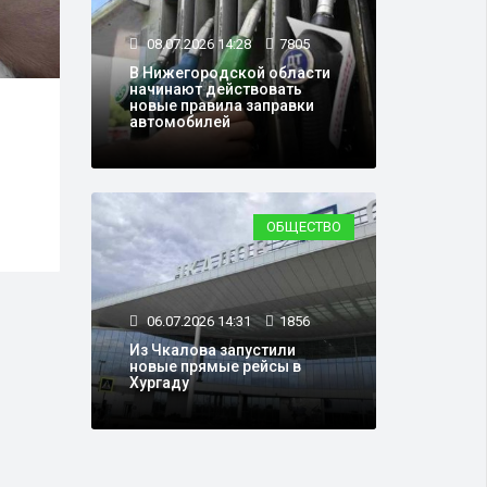
08.07.2026 14:28
7805
В Нижегородской области
начинают действовать
новые правила заправки
06.07.2026 14:31
1856
02.0
автомобилей
Из Чкалова запустили
В Ни
я
новые прямые рейсы в
обла
Хургаду
горя
атак
ОБЩЕСТВО
06.07.2026 14:31
1856
Из Чкалова запустили
новые прямые рейсы в
Хургаду