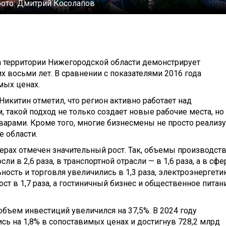
фото:
Дмитрий Косолапов
а территории Нижегородской области демонстрирует
х восьми лет. В сравнении с показателями 2016 года
мых ценах.
икитин отметил, что регион активно работает над
 такой подход не только создает новые рабочие места, но
арами. Кроме того, многие бизнесмены не просто реализ
е области.
ерах отмечен значительный рост. Так, объемы производств
в 2,6 раза, в транспортной отрасли — в 1,6 раза, а в сфе
ьность и торговля увеличились в 1,3 раза, электроэнергети
рост в 1,7 раза, а гостиничный бизнес и общественное питан
объем инвестиций увеличился на 37,5%. В 2024 году
сь на 1,8% в сопоставимых ценах и достигнув 728,2 млрд