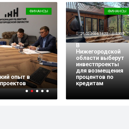
ФИНАНСЫ
ФИНАНСЫ
21.02.2025 14:22
3900
В
Нижегородской
области выберут
инвестпроекты
28.11.2023 11:49
4985
для возмещения
кий опыт в
В Нижегородской обл
процентов по
 проектов
прожиточный миним
кредитам