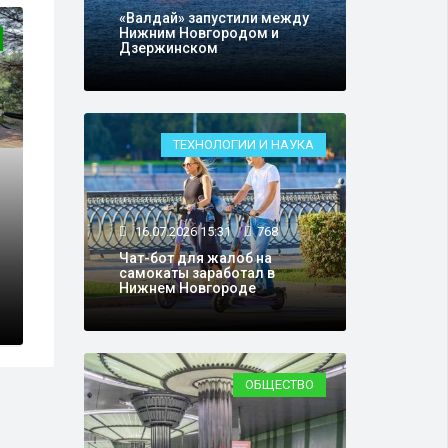
«Валдай» запустили между
Нижним Новгородом и
ЭКОНОМИКА
Дзержинском
ТЕХНОЛОГИИ И НАУКА
21.08.2023 14:30
7
16.07.2026 15:31
768
Чат-бот для жалоб на
асти вырастет
В Нижегородск
самокаты заработал в
ум
прожиточный 
Нижнем Новгороде
ОБЩЕСТВО