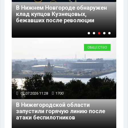
03
ь
В Нижнем Новгороде обнаружен
ия
клад купцов Кузнецовых,
Пя
бежавших после революции
уд
ОБЩЕСТВО
02.07.2026 11:28
1700
В Нижегородской области
запустили горячую линию после
атаки беспилотников