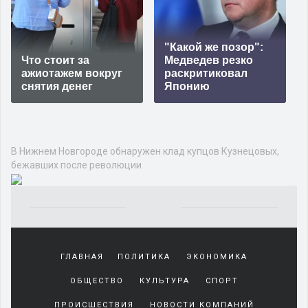
"Какой же позор":
Что стоит за
Медведев резко
ажиотажем вокруг
раскритиковал
снятия денег
Японию
В Нижнем Новгороде обнаружен клад купцов Кузнецовых,
бежавших после революции
Yakından
tanıdığı
ГЛАВНАЯ
ПОЛИТИКА
ЭКОНОМИКА
sürekli
beraber
ОБЩЕСТВО
КУЛЬТУРА
СПОРТ
zaman
geçirerek
ПРОИСШЕСТВИЯ
НОВОСТИ КОМПАНИЙ