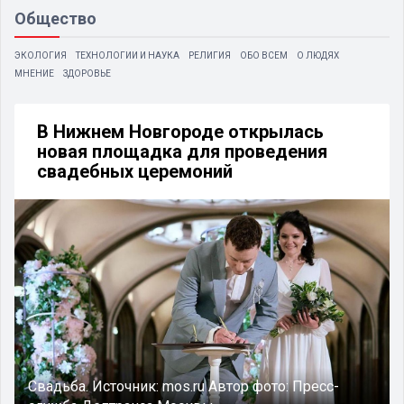
Общество
ЭКОЛОГИЯ
ТЕХНОЛОГИИ И НАУКА
РЕЛИГИЯ
ОБО ВСЕМ
О ЛЮДЯХ
МНЕНИЕ
ЗДОРОВЬЕ
В Нижнем Новгороде открылась
новая площадка для проведения
свадебных церемоний
Свадьба.
Источник:
mos.ru
Автор фото:
Пресс-