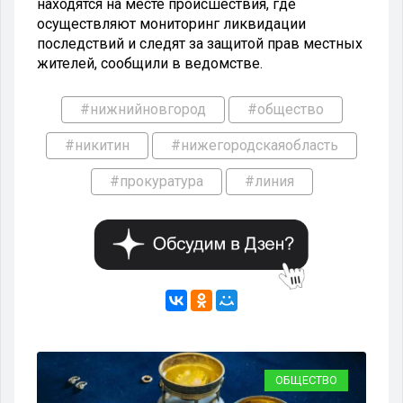
находятся на месте происшествия, где
осуществляют мониторинг ликвидации
последствий и следят за защитой прав местных
жителей, сообщили в ведомстве.
#нижнийновгород
#общество
#никитин
#нижегородскаяобласть
#прокуратура
#линия
ВО
ОБЩЕСТВО