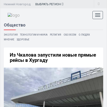
Нижний Новгород
ВЫБРАТЬ
РЕГИОН
Toggl
naviga
Общество
ЭКОЛОГИЯ
ТЕХНОЛОГИИ И НАУКА
РЕЛИГИЯ
ОБО ВСЕМ
О ЛЮДЯХ
МНЕНИЕ
ЗДОРОВЬЕ
Из Чкалова запустили новые прямые
рейсы в Хургаду