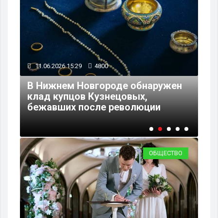
11.06.2026 15:29
4800
03
ь
В Нижнем Новгороде обнаружен
ия
клад купцов Кузнецовых,
Пя
бежавших после революции
уд
ОБЩЕСТВО