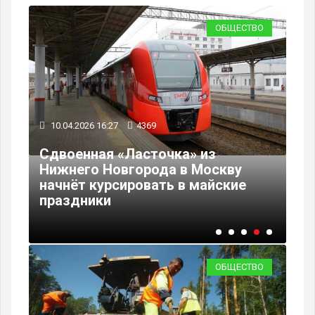
ВО
ОБЩЕСТВО
10.04.2026 16:27
4369
08
Сдвоенная «Ласточка» из
В 
т
Нижнего Новгорода в Москву
на
начнёт курсировать в майские
пе
праздники
Ни
ОБЩЕСТВО