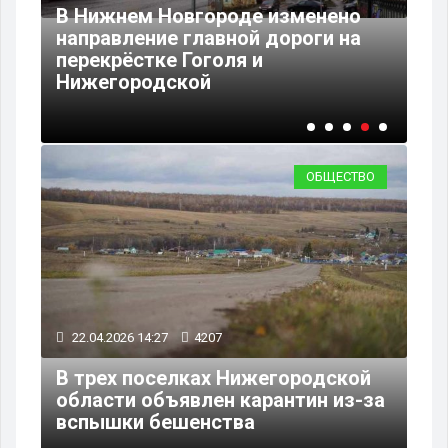
В Нижнем Новгороде изменено
направление главной дороги на
В 
перекрёстке Гоголя и
пе
Нижегородской
дл
ОБЩЕСТВО
22.04.2026 14:27
4207
В трех поселках Нижегородской
области объявлен карантин из-за
вспышки бешенства