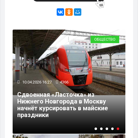
ВО
ОБЩЕСТВО
10.04.2026 16:27
4366
Сдвоенная «Ласточка» из
т
Нижнего Новгорода в Москву
начнёт курсировать в майские
праздники