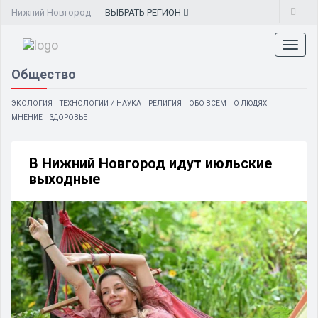
Нижний Новгород
ВЫБРАТЬ
РЕГИОН
Toggl
naviga
Общество
ЭКОЛОГИЯ
ТЕХНОЛОГИИ И НАУКА
РЕЛИГИЯ
ОБО ВСЕМ
О ЛЮДЯХ
МНЕНИЕ
ЗДОРОВЬЕ
В Нижний Новгород идут июльские
выходные