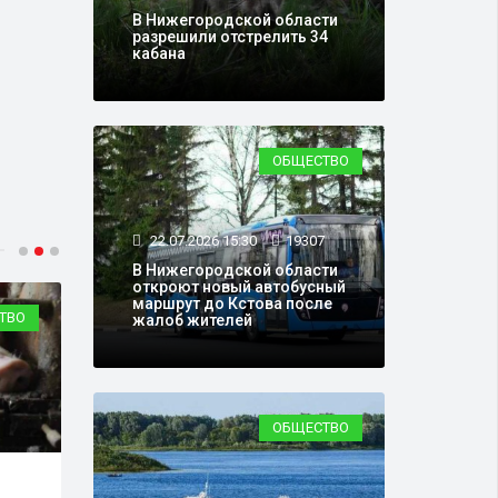
В Нижегородской области
разрешили отстрелить 34
кабана
ОБЩЕСТВО
22.07.2026 15:30
19307
В Нижегородской области
откроют новый автобусный
маршрут до Кстова после
ТВО
ОБЩЕСТВО
жалоб жителей
ОБЩЕСТВО
24.07.2026 15:31
1668
16.0