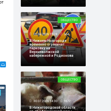
от
ОБЩЕСТВО
03.08.2026 15:28
564
В Нижнем Новгороде
временно ограничат
парковку на
Верхневолжской
набережной и Родионова
ОБЩЕСТВО
30.07.2026 14:30
1672
В Нижегородской области