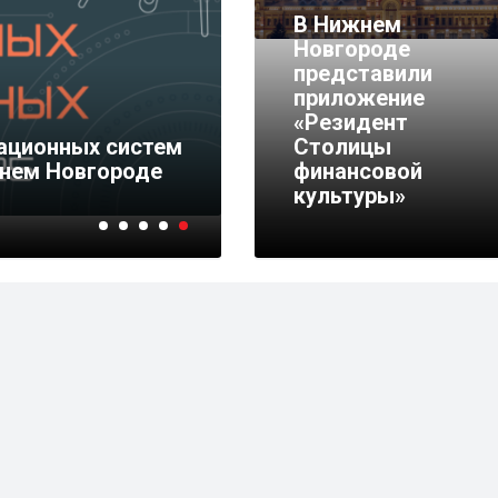
В Нижнем
Новгороде
представили
приложение
«Резидент
ационных систем
Столицы
жнем Новгороде
финансовой
культуры»