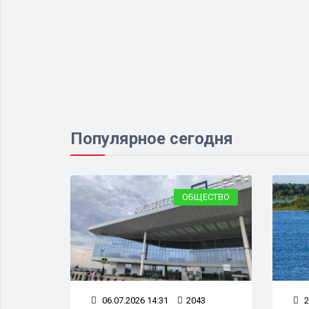
Популярное сегодня
ЕСТВО
ОБЩЕСТВО
2
06.07.2026 14:31
2043
2