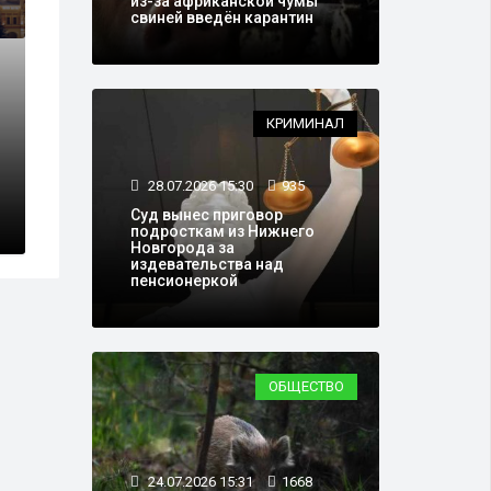
из-за африканской чумы
свиней введён карантин
КРИМИНАЛ
28.07.2026 15:30
935
Суд вынес приговор
подросткам из Нижнего
Новгорода за
издевательства над
пенсионеркой
ОБЩЕСТВО
24.07.2026 15:31
1668