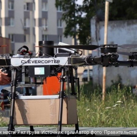
 нести 7 кг груза.
Источник:
rg.ru
Автор фото:
Правительств