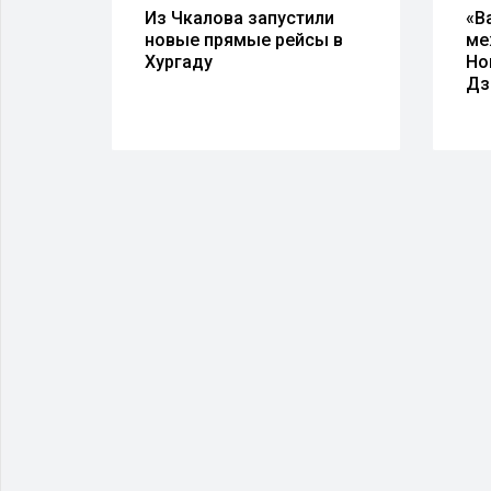
Из Чкалова запустили
«В
имя
новые прямые рейсы в
ме
о
Хургаду
Но
Дз