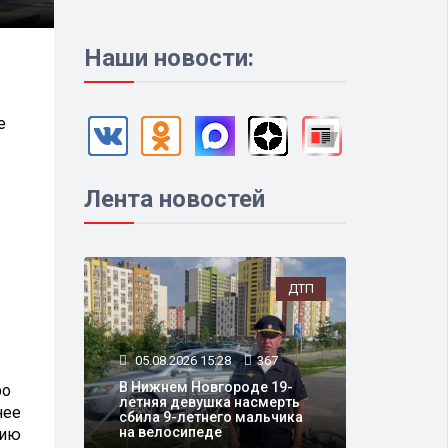
Наши новости:
е
Лента новостей
ДТП
05.08.2026 15:28
367
В Нижнем Новгороде 19-
ро
летняя девушка насмерть
нее
сбила 9-летнего мальчика
на велосипеде
рию