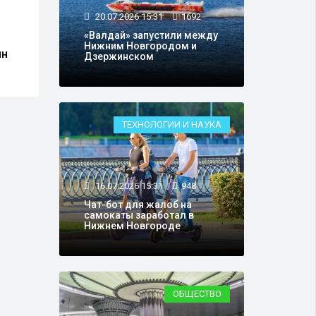
В Нижегородской
Чат-
20.07.2026 15:31
1692
области разрешили
само
«Валдай» запустили между
отстрелить 34 кабана
Нижн
Нижним Новгородом и
ин
Дзержинском
ТЕХНОЛОГИИ И НАУКА
16.07.2026 15:31
948
Чат-бот для жалоб на
самокаты заработал в
Нижнем Новгороде
ОБЩЕСТВО