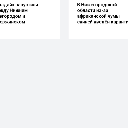
алдай» запустили
В Нижегородской
жду Нижним
области из-за
вгородом и
африканской чумы
ержинском
свиней введён карант