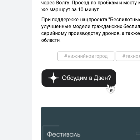
через Волгу. Проезд по пробкам и мосту м
же маршрут за 10 минут.
При поддержке нацпроекта "Беспилотные
улучшенные модели гражданских беспило
серийному производству дронов, а такж
области.
#нижнийновгород
#техно
ЛОГИИ И НАУКА