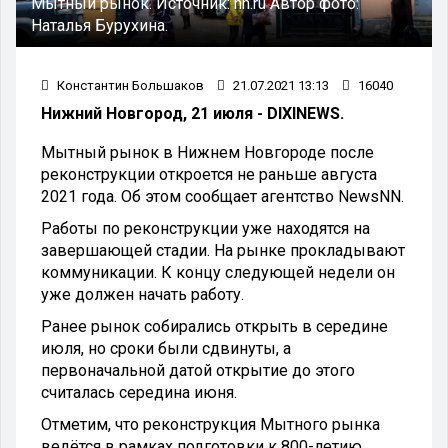
Мытный рынок.
Источник:
nn.ru
Автор фото:
Наталья Бурухина.
Константин Большаков
21.07.2021 13:13
16040
Нижний Новгород, 21 июля - DIXINEWS.
Мытный рынок в Нижнем Новгороде после
реконструкции откроется не раньше августа
2021 года. Об этом сообщает агентство NewsNN.
Работы по реконструкции уже находятся на
завершающей стадии. На рынке прокладывают
коммуникации. К концу следующей недели он
уже должен начать работу.
Ранее рынок собирались открыть в середине
июля, но сроки были сдвинуты, а
первоначальной датой открытие до этого
считалась середина июня.
Отметим, что реконструкция Мытного рынка
ведётся в рамках подготовки к 800-летию