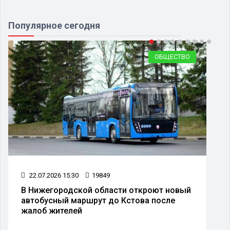
Популярное сегодня
ОБЩЕСТВО
9849
14.07.2026 15:32
9366
области откроют новый
Метро Нижнего Новго
ут до Кстова после
расписание движения 