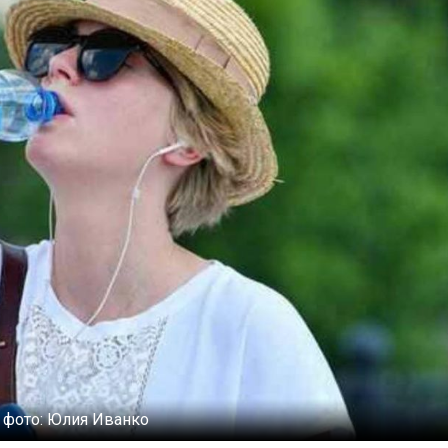
 фото:
Юлия Иванко