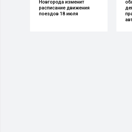
овый
Новгорода изменит
об
т до
расписание движения
де
поездов 18 июля
пр
ав