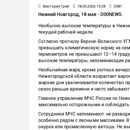
Виктория Грей
18.05.2026 15:28
2081
Нижний Новгород, 18 мая - DIXINEWS.
Необычно высокие температуры в Нижне
текущей рабочей недели.
Согласно прогнозу Верхне-Волжского УГМ
превышать климатическую норму на семь 
термометров не превышают 12–14 градус
высокие температуры, напоминающие раз
Необычайная жара, кроме уютных вечеров
Нижегородской области возрастает вероя
жаркие дни увеличивается количество п
сезон раньше времени и часто забывают 
Главное управление МЧС России по Ниже
максимально осторожными и соблюдать 
Сотрудники МЧС напоминают: не разводит
особенно рядом с лесными массивами. В 
окурки или промасленную ветошь. Не вы