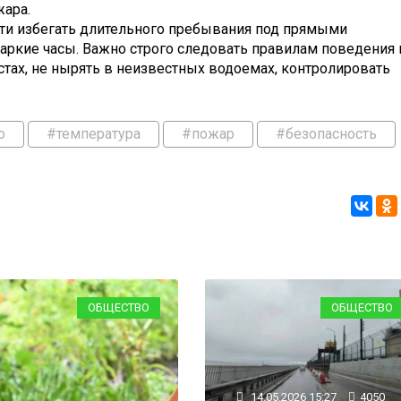
жара.
ти избегать длительного пребывания под прямыми
аркие часы. Важно строго следовать правилам поведения 
стах, не нырять в неизвестных водоемах, контролировать
о
#температура
#пожар
#безопасность
ОБЩЕСТВО
ОБЩЕСТВО
14.05.2026 15:27
4050