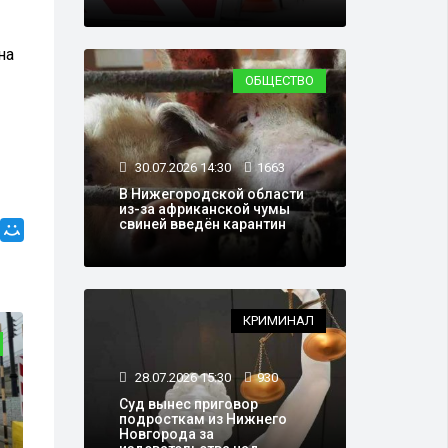
на
ОБЩЕСТВО
30.07.2026 14:30
1663
В Нижегородской области
из-за африканской чумы
свиней введён карантин
КРИМИНАЛ
ОБЩЕСТВО
28.07.2026 15:30
930
Суд вынес приговор
подросткам из Нижнего
Новгорода за