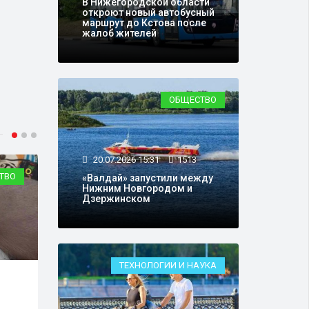
В Нижегородской области
откроют новый автобусный
маршрут до Кстова после
жалоб жителей
ОБЩЕСТВО
20.07.2026 15:31
1513
ТВО
ОБЩЕСТВО
«Валдай» запустили между
Нижним Новгородом и
Дзержинском
ТЕХНОЛОГИИ И НАУКА
06.07.2026 14:31
2039
24.0
Из Чкалова запустили
В Ни