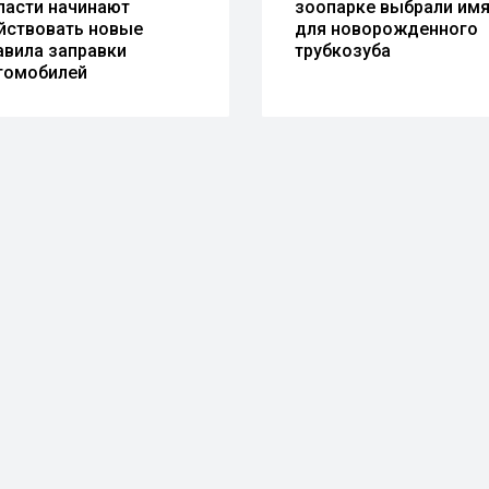
ласти начинают
зоопарке выбрали им
йствовать новые
для новорожденного
авила заправки
трубкозуба
томобилей