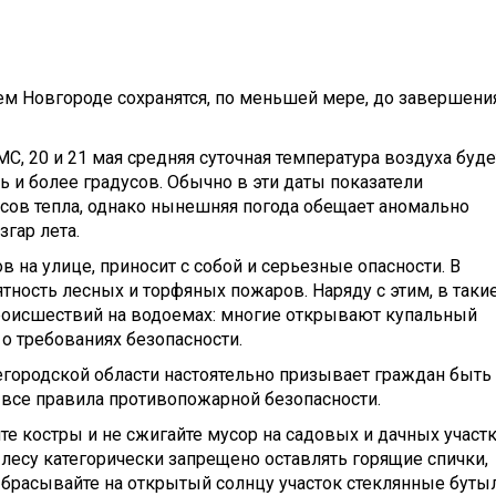
м Новгороде сохранятся, по меньшей мере, до завершени
С, 20 и 21 мая средняя суточная температура воздуха буде
и более градусов. Обычно в эти даты показатели
ов тепла, однако нынешняя погода обещает аномально
гар лета.
 на улице, приносит с собой и серьезные опасности. В
тность лесных и торфяных пожаров. Наряду с этим, в таки
роисшествий на водоемах: многие открывают купальный
о требованиях безопасности.
городской области настоятельно призывает граждан быть
все правила противопожарной безопасности.
е костры и не сжигайте мусор на садовых и дачных участк
лесу категорически запрещено оставлять горящие спички,
брасывайте на открытый солнцу участок стеклянные буты