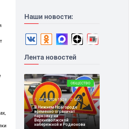
Наши новости:
я
т
Лента новостей
е
ОБЩЕСТВО
03.08.2026 15:28
552
В Нижнем Новгороде
временно ограничат
ах,
парковку на
Верхневолжской
набережной и Родионова
лки