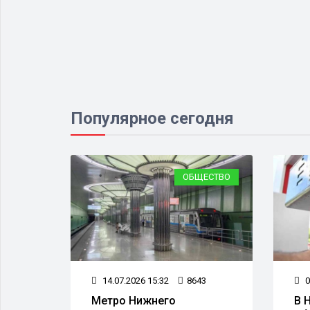
Популярное сегодня
ЕСТВО
ОБЩЕСТВО
24
14.07.2026 15:32
8643
0
Метро Нижнего
В 