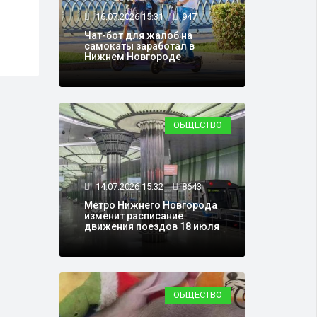
я
новые прямые рейсы в
обла
16.07.2026 15:31
947
Хургаду
отст
Чат-бот для жалоб на
самокаты заработал в
Нижнем Новгороде
ОБЩЕСТВО
14.07.2026 15:32
8643
Метро Нижнего Новгорода
изменит расписание
движения поездов 18 июля
ОБЩЕСТВО